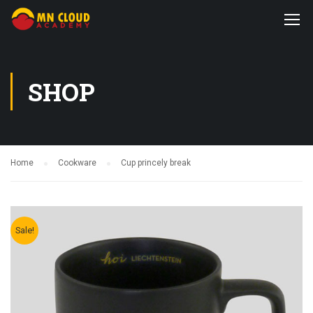
SHOP
Home
Cookware
Cup princely break
Sale!