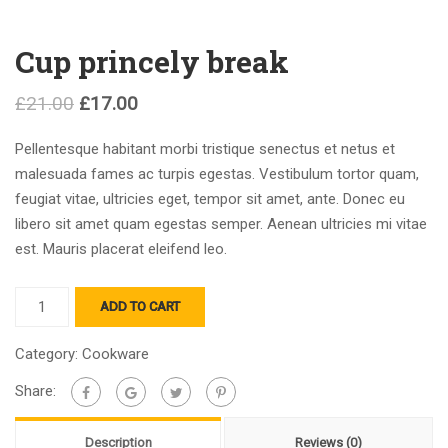
Cup princely break
£
21.00
£
17.00
Pellentesque habitant morbi tristique senectus et netus et
malesuada fames ac turpis egestas. Vestibulum tortor quam,
feugiat vitae, ultricies eget, tempor sit amet, ante. Donec eu
libero sit amet quam egestas semper. Aenean ultricies mi vitae
est. Mauris placerat eleifend leo.
Cup
ADD TO CART
princely
break
Category:
Cookware
quantity
Share:
Description
Reviews (0)