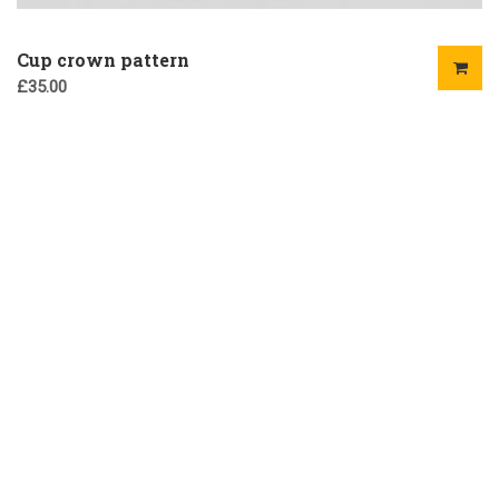
Cup crown pattern
£
35.00